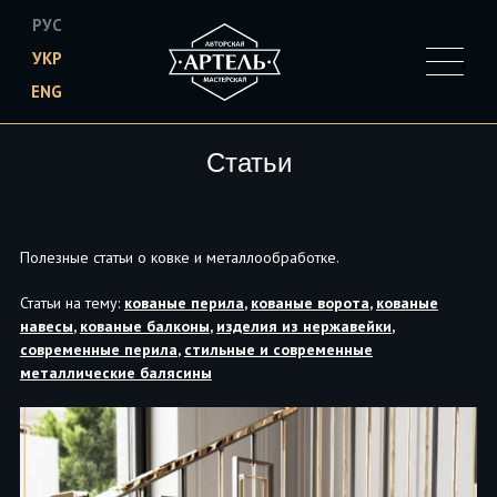
РУС
УКР
ENG
Skip to main content
Статьи
Полезные статьи о ковке и металлообработке.
Статьи на тему:
кованые перила
,
кованые ворота
,
кованые
навесы
,
кованые балконы
,
изделия из нержавейки
,
современные перила
,
стильные и современные
металлические балясины
Pages